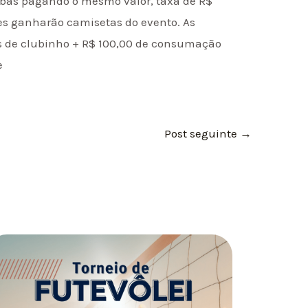
mbas pagando o mesmo valor, taxa de R$
ntes ganharão camisetas do evento. As
s de clubinho + R$ 100,00 de consumação
e
Post seguinte
→