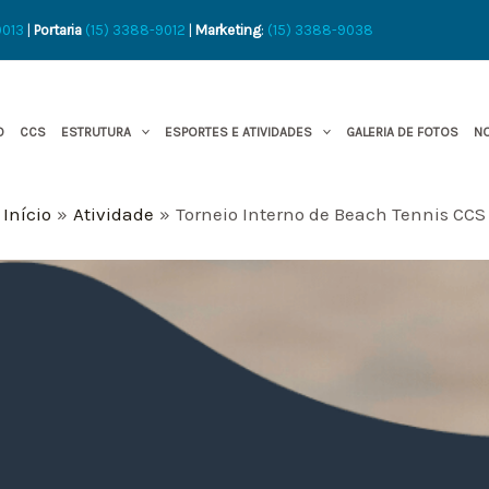
9013
|
Portaria
(15) 3388-9012
|
Marketing
:
(15) 3388-9038
O
CCS
ESTRUTURA
ESPORTES E ATIVIDADES
GALERIA DE FOTOS
NO
Início
Atividade
Torneio Interno de Beach Tennis CCS