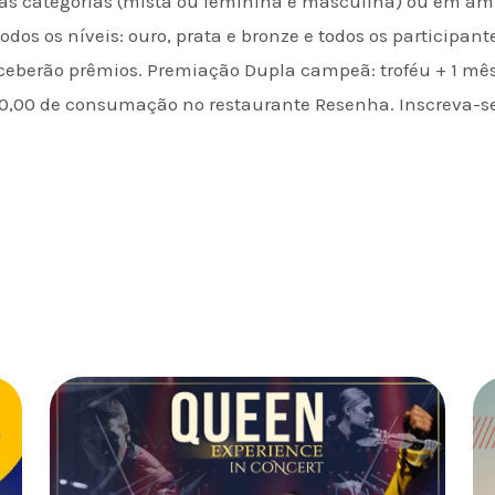
das categorias (mista ou feminina e masculina) ou em a
odos os níveis: ouro, prata e bronze e todos os participa
eceberão prêmios. Premiação Dupla campeã: troféu + 1 mê
 50,00 de consumação no restaurante Resenha. Inscreva-s