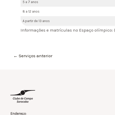
5 a 7 anos
8 a 12 anos
A partir de 13 anos
Informações e matrículas no Espaço olímpico: 
←
Serviços anterior
Endereço
: