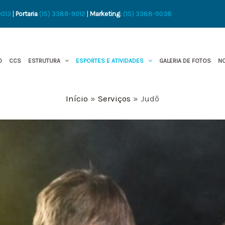
9013
|
Portaria
(15) 3388-9012
|
Marketing
:
(15) 3388-9038
O
CCS
ESTRUTURA
ESPORTES E ATIVIDADES
GALERIA DE FOTOS
NO
Início
Serviços
Judô