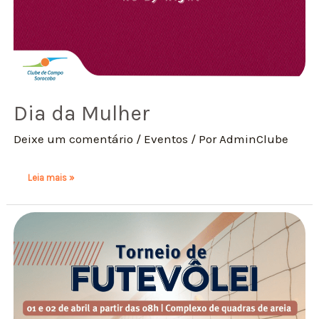
Dia da Mulher
Deixe um comentário
/
Eventos
/ Por
AdminClube
Leia mais »
Torneio
de
FuteVôlei
2023