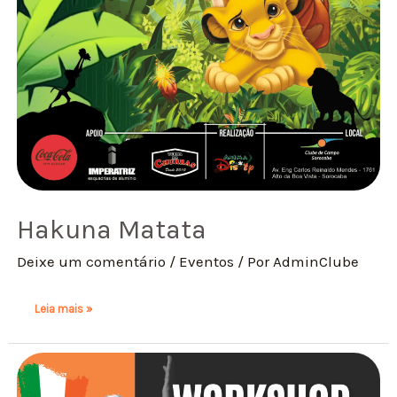
Hakuna Matata
Deixe um comentário
/
Eventos
/ Por
AdminClube
Leia mais »
WORKSHOP
DANÇA
IRLANDEZA