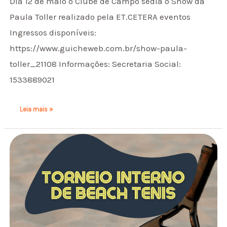
Dia 12 de maio o Clube de Campo sedia o Show da
Paula Toller realizado pela ET.CETERA eventos
Ingressos disponíveis:
https://www.guicheweb.com.br/show-paula-
toller_21108 Informações: Secretaria Social:
1533889021
Leia mais »
Torneio
Interno
de
Beach
Tennis
CCS