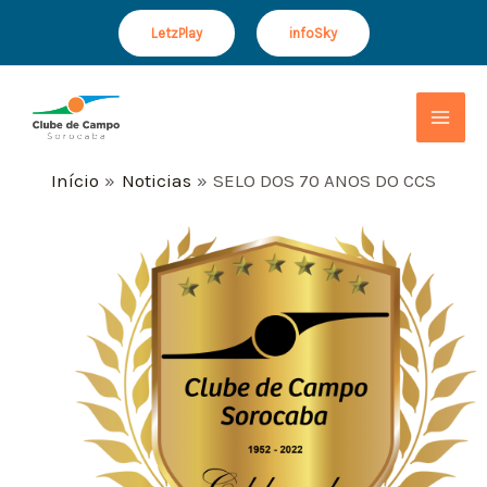
Ir
Post
LetzPlay
infoSky
para
navigation
o
Mai
conteúdo
Men
Início
Noticias
SELO DOS 70 ANOS DO CCS