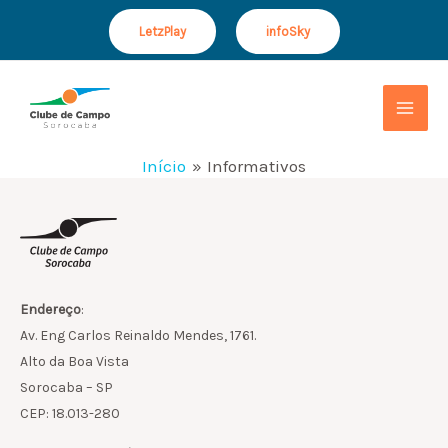
Ir
LetzPlay
infoSky
para
o
Mai
conteúdo
Men
Início
Informativos
Endereço
:
Av. Eng Carlos Reinaldo Mendes, 1761.
Alto da Boa Vista
Sorocaba – SP
CEP: 18.013-280