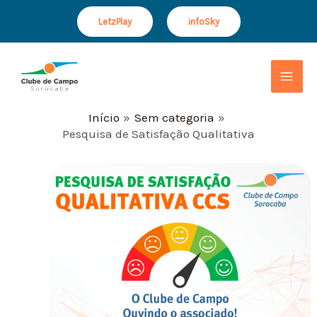
Ir
Post
LetzPlay
infoSky
para
navigation
o
Mai
conteúdo
Men
Início
Sem categoria
Pesquisa de Satisfação Qualitativa