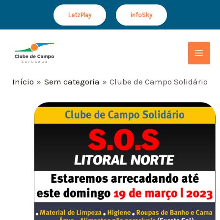
Ir
Post
LetzPlay
infoSky
para
navigation
o
Mai
conteúdo
Men
Início
Sem categoria
Clube de Campo Solidário